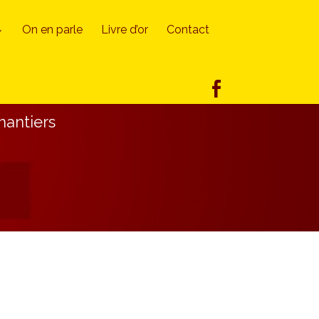
On en parle
Livre d’or
Contact
hantiers