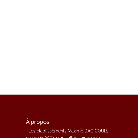
À propos
Les établissements Maxime DAGICOUR,
créés en 2004 et installés à Envermeu,