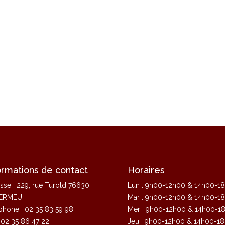
ormations de contact
Horaires
sse : 229, rue Turold 76630
Lun : 9h00-12h00 & 14h00-1
ERMEU
Mar : 9h00-12h00 & 14h00-1
phone : 02 35 83 59 98
Mer : 9h00-12h00 & 14h00-1
: 02 35 86 47 22
Jeu : 9h00-12h00 & 14h00-1