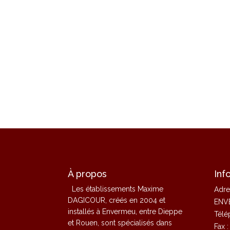
À propos
Inf
Les établissements Maxime
Adre
DAGICOUR, créés en 2004 et
ENV
installés à Envermeu, entre Dieppe
Télé
et Rouen, sont spécialisés dans
Fax 